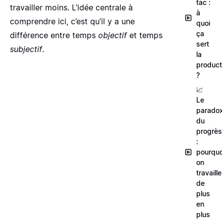
tac :
travailler moins. L’idée centrale à
à
comprendre ici, c’est qu’il y a une
quoi
ça
différence entre temps
objectif
et temps
sert
subjectif
.
la
product
?
📈
Le
parado
du
progrès
:
pourquo
on
travaille
de
plus
en
plus