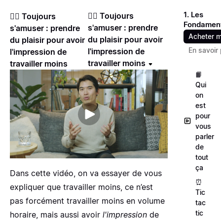
1. Les
🤸‍♀️ Toujours
🤸‍♀️ Toujours
Fondamen
s'amuser : prendre
s'amuser : prendre
Acheter m
du plaisir pour avoir
du plaisir pour avoir
En savoir 
l'impression de
l'impression de
travailler moins
travailler moins
📙
Qui
on
est
pour
vous
parler
de
tout
ça
Dans cette vidéo, on va essayer de vous
⏰
expliquer que travailler moins, ce n’est
Tic
pas forcément travailler moins en volume
tac
tic
horaire, mais aussi avoir
l'impression
de