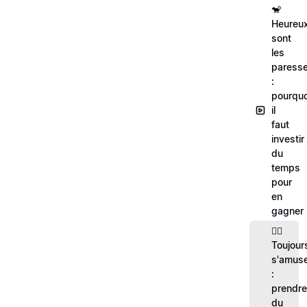
🐒
Heureu
sont
les
paress
:
pourquo
il
faut
investir
du
temps
pour
en
gagner
🤸‍♀️
Toujour
s'amus
:
prendre
du